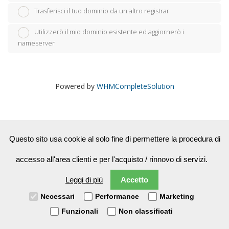
Trasferisci il tuo dominio da un altro registrar
Utilizzerò il mio dominio esistente ed aggiornerò i
nameserver
Powered by
WHMCompleteSolution
Questo sito usa cookie al solo fine di permettere la procedura di
Copyright © 2026 Puntonet Servizi SRL - Padova. All Rights
accesso all'area clienti e per l'acquisto / rinnovo di servizi.
Reserved. - P.IVA/CF/VAT.ID : IT04160210284
Leggi di più
Accetto
Necessari
Performance
Marketing
Funzionali
Non classificati