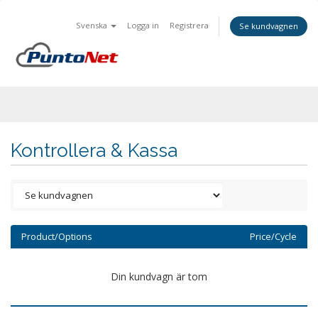
Svenska
Logga in
Registrera
Se kundvagnen
Togg
navig
Kontrollera & Kassa
Product/Options
Price/Cycle
Din kundvagn är tom