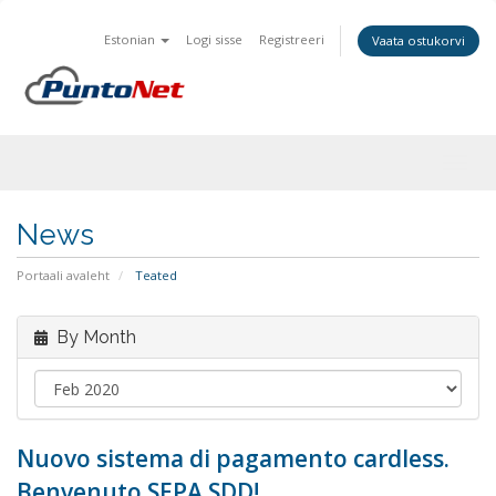
Estonian
Logi sisse
Registreeri
Vaata ostukorvi
Togg
navig
News
Portaali avaleht
Teated
By Month
Nuovo sistema di pagamento cardless.
Benvenuto SEPA SDD!