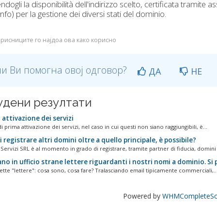
ndogli la disponibilità dell'indirizzo scelto, certificata tramite 
Info) per la gestione dei diversi stati del dominio.
рисниците го најдоа ова како корисно
и Ви помогна овој одговор?
ДА
НЕ
удени резултати
attivazione dei servizi
i prima attivazione dei servizi, nel caso in cui questi non siano raggiungibili, è...
 registrare altri domini oltre a quello principale, è possibile?
ervizi SRL è al momento in grado di registrare, tramite partner di fiducia, domini i
no in ufficio strane lettere riguardanti i nostri nomi a dominio. Si pa
ette "lettere": cosa sono, cosa fare? Tralasciando email tipicamente commerciali,..
Powered by
WHMCompleteSol