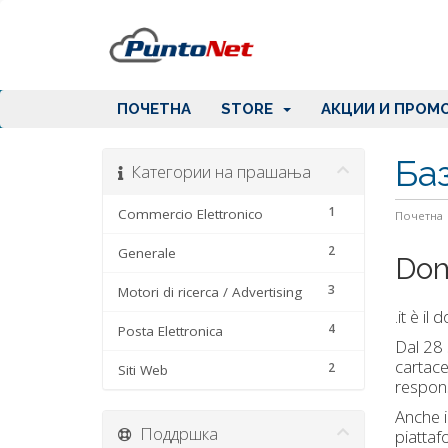
ПОЧЕТНА
STORE
АКЦИИ И ПРОМ
Ба
Категории на прашања
1
Commercio Elettronico
Почетна
2
Generale
Domi
3
Motori di ricerca / Advertising
.it è il
4
Posta Elettronica
Dal 28 
cartace
2
Siti Web
respons
Anche i
Поддршка
piattaf