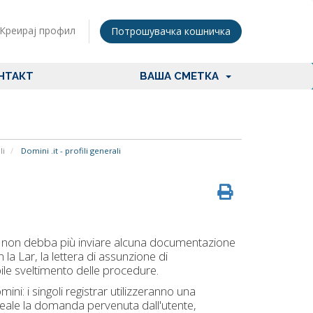
Креирај профил
Потрошувачка кошничка
НТАКТ
ВАША СМЕТКА
li
Domini .it - profili generali
ale non debba più inviare alcuna documentazione
la Lar, la lettera di assunzione di
ile sveltimento delle procedure.
ini: i singoli registrar utilizzeranno una
reale la domanda pervenuta dall'utente,