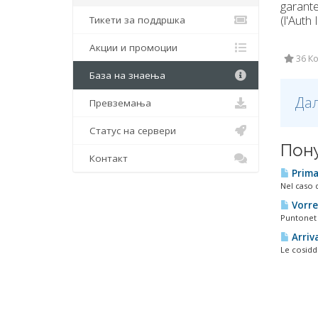
garante
(l'Auth 
Тикети за поддршка
Акции и промоции
36 Ко
База на знаења
Дал
Превземања
Статус на сервери
Пон
Контакт
Prima 
Nel caso d
Vorrei
Puntonet S
Arriva
Le cosidd