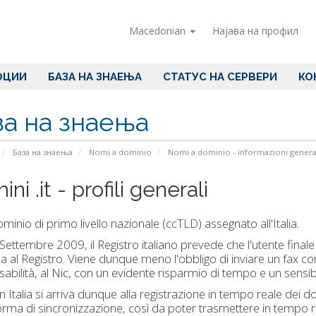
Macedonian
Најава на профил
ОЦИИ
БАЗА НА ЗНАЕЊА
СТАТУС НА СЕРВЕРИ
КО
за на знаења
База на знаења
Nomi a dominio
Nomi a dominio - informazioni genera
ni .it - profili generali
 dominio di primo livello nazionale (ccTLD) assegnato all'Italia.
Settembre 2009, il Registro italiano prevede che l'utente fin
a al Registro. Viene dunque meno l'obbligo di inviare un fax con 
abilità, al Nic, con un evidente risparmio di tempo e un sensib
n Italia si arriva dunque alla registrazione in tempo reale dei dom
orma di sincronizzazione, così da poter trasmettere in tempo 