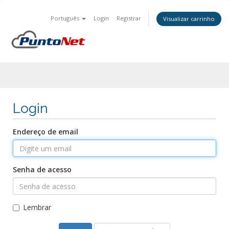
Português
Login
Registrar
Visualizar carrinho
Togg
navig
Login
Endereço de email
Senha de acesso
Lembrar