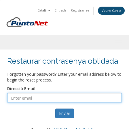
Català
Entrada
Registrar-se
Veure Carro
Togg
navig
Restaurar contrasenya oblidada
Forgotten your password? Enter your email address below to
begin the reset process.
Direcció Email
Enviar