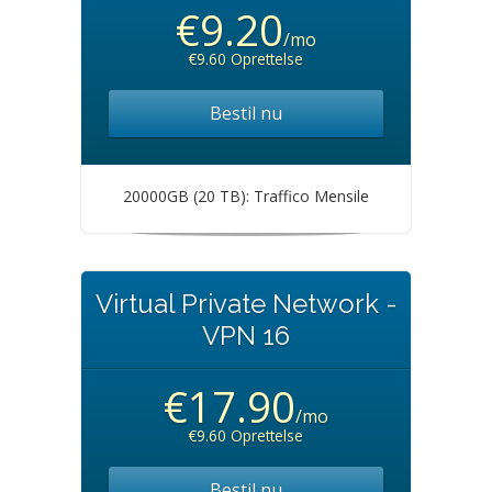
€9.20
/mo
€9.60 Oprettelse
Bestil nu
20000GB (20 TB): Traffico Mensile
Virtual Private Network -
VPN 16
€17.90
/mo
€9.60 Oprettelse
Bestil nu