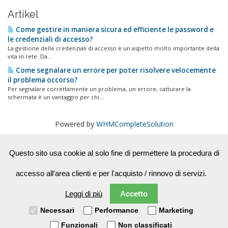
Artikel
Come gestire in maniera sicura ed efficiente le password e
le credenziali di accesso?
La gestione delle credenziali di accesso è un aspetto molto importante della
vita in rete. Da...
Come segnalare un errore per poter risolvere velocemente
il problema occorso?
Per segnalare correttamente un problema, un errore, catturare la
schermata è un vantaggio per chi...
Powered by
WHMCompleteSolution
Questo sito usa cookie al solo fine di permettere la procedura di
Support
accesso all'area clienti e per l'acquisto / rinnovo di servizi.
Leggi di più
Accetto
Necessari
Performance
Marketing
Copyright © 2026 Puntonet Servizi SRL - Padova. All Rights
Funzionali
Non classificati